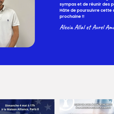
sympas et de réunir des 
Hâte de poursuivre cette 
prochaine !!
Alexia Allal et Aurel Am