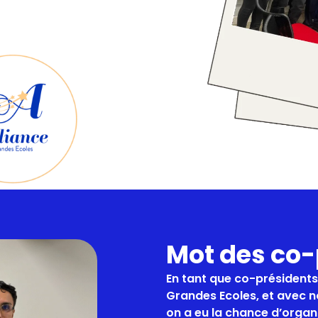
Mot des co-
En tant que co-présidents 
Grandes Ecoles, et avec n
on a eu la chance d’organ