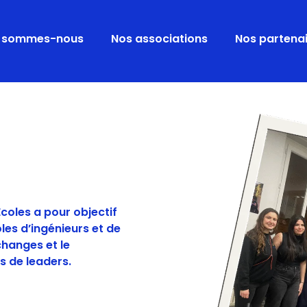
i sommes-nous
Nos associations
Nos partena
coles a pour objectif
les d’ingénieurs et de
changes et le
s de leaders.