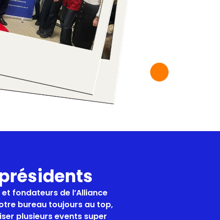
présidents
et fondateurs de l’Alliance
otre bureau toujours au top,
iser plusieurs events super