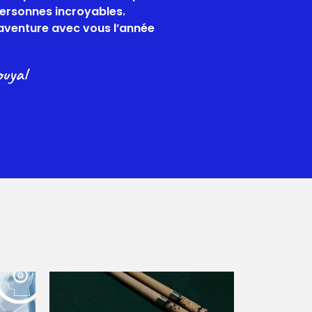
personnes incroyables.
aventure avec vous l’année
ouyal